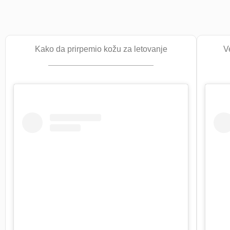
Kako da prirpemio kožu za letovanje
V