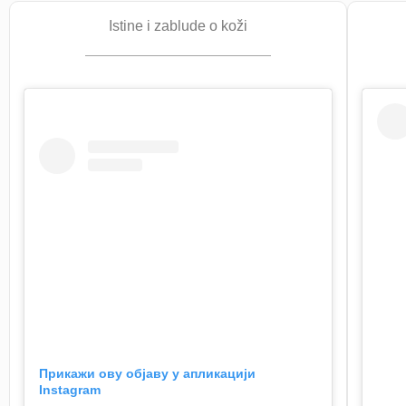
Istine i zablude o koži
Прикажи ову објаву у апликацији
Instagram