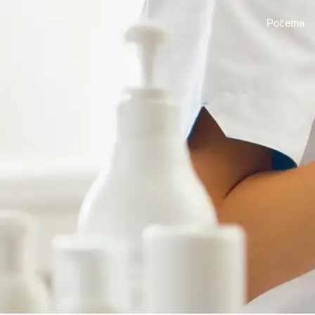
Life ETC
Početna