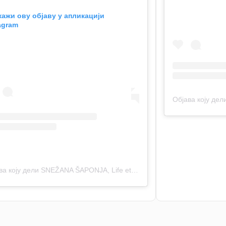
ажи ову објаву у апликацији
agram
Објава коју дели SNEŽANA ŠAPONJA, Life etc (@_life_etc_)