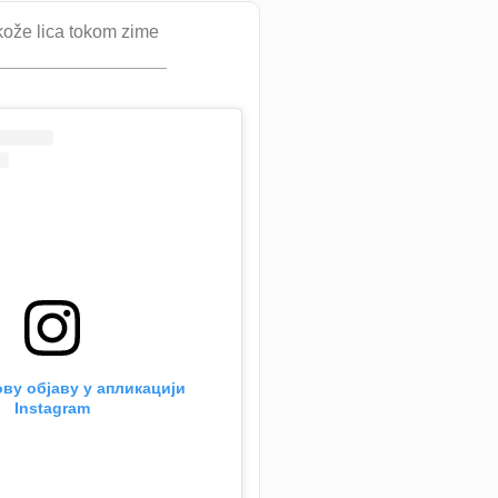
ože lica tokom zime
ву објаву у апликацији
Instagram