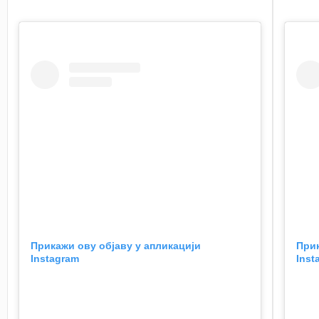
Прикажи ову објаву у апликацији
Прик
Instagram
Inst