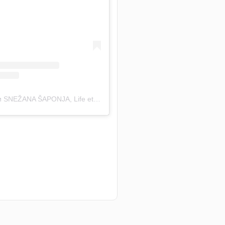
Објава коју дели SNEŽANA ŠAPONJA, Life etc (@_life_etc_)