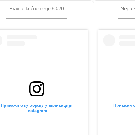
Pravilo kućne nege 80/20
Nega k
Прикажи ову објаву у апликацији
Прикажи о
Instagram