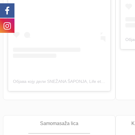
Објава коју дели SNEŽANA ŠAPONJA, Life etc (@_life_etc_)
Samomasaža lica
K