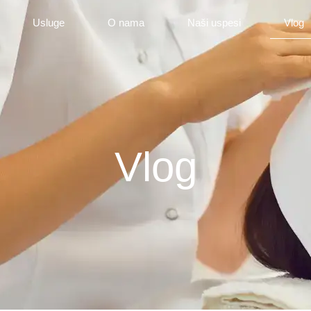
Usluge
O nama
Naši uspesi
Vlog
Vlog