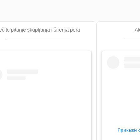
ečito pitanje skupljanja i širenja pora
Ak
Прикажи о