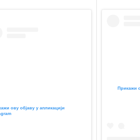
Прикажи о
ажи ову објаву у апликацији
agram