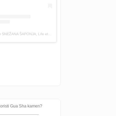
Објава коју дели SNEŽANA ŠAPONJA, Life etc (@_life_etc_)
koristi Gua Sha kamen?