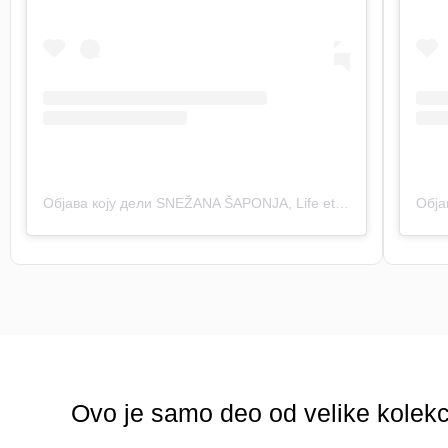
Објава коју дели SNEŽANA ŠAPONJA, Life etc (@_life_etc_)
Ovo je samo deo od velike kolekc