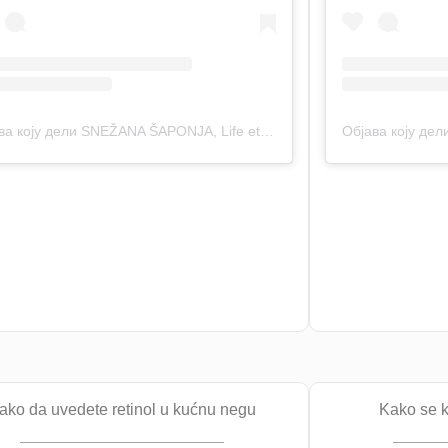
Објава коју дели SNEŽANA ŠAPONJA, Life etc (@_life_etc_)
ako da uvedete retinol u kućnu negu
Kako se 