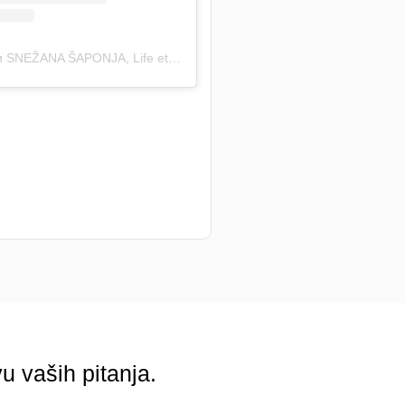
Објава коју дели SNEŽANA ŠAPONJA, Life etc (@_life_etc_)
u vaših pitanja.