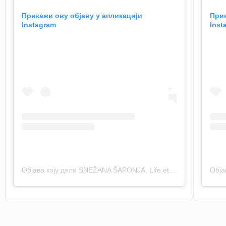
Прикажи ову објаву у апликацији
Прик
Instagram
Inst
Објава коју дели SNEŽANA ŠAPONJA, Life etc (@_life_etc_)