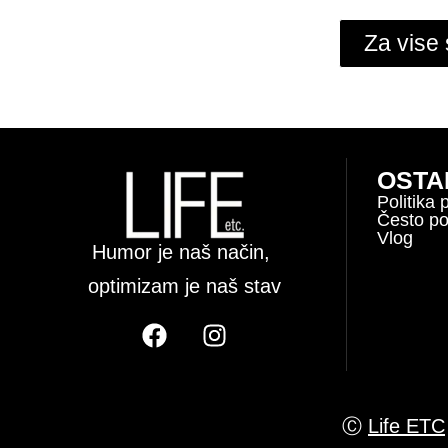
Za vise 
OSTAL
Politika 
Često po
Vlog
Humor je naš način,
optimizam je naš stav
Ⓒ
Life ETC